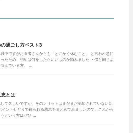
めの過ごし方ベスト3
職中ですがお医者さんからも「とにかく休むこと」 と言われ急に
ったため、初めは何をしたらいいものか悩みました ・僕と同じよ
んでいる方、 ...
恩恵とは
化して久しいですが、そのメリットはまだまだ認知されていない部
ポイントせどりで得られる恩恵をまとめてみましたので、これから
という方はぜひ ...