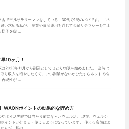
田舎で平凡サラリーマンをしている、30代で1児のパパです。 この
追い求める私が、 副業や資産運用を通じて金融リテラシーを向上
子を綴 ...
早10ヶ月！
僕は2020年11月から副業としてせどり物販を始めました。 当時は
手取り収入を増やしたくて、いい副業がないかひたすらネットで検
現性が ...
活】WAONポイントの効果的な貯め方
今やポイ活界隈では当たり前になったウェル活。 現在、ウェルシ
Nポイントが貯まる・使えるようになっています。 使える店舗はま
んが、私の ...