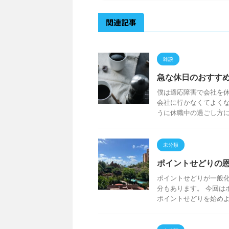
関連記事
雑談
急な休日のおすす
僕は適応障害で会社を休
会社に行かなくてよくな
うに休職中の過ごし方に悩
未分類
ポイントせどりの
ポイントせどりが一般
分もあります。 今回は
ポイントせどりを始めよう