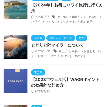
【2024年】お得にハワイ旅行に行く方
法
2024/1/17
＃ANA
,
＃dポイント
,
＃JAL
,
＃
ハワイ
,
＃マイル
,
＃マリオット
,
＃節約旅行
せどり
クレジットカード
旅行
せどりと陸マイラーについて
2023/10/11
#せどり
,
#ポイントせどり
,
#ポ
イントサイト
,
#ポイ活
,
#旅行
,
#陸マイラー
未分類
【2023年ウェル活】WAONポイント
の効果的な貯め方
2023/9/25